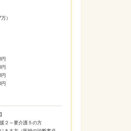
7万）
0円
0円
0円
0円
】
援２～要介護５の方
にある方（医師の診断書必