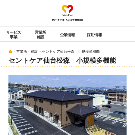
Saint-Care セン
サービス
営業所
企業情報
採用情報
事業
施設
>
営業所・施設
>
セントケア仙台松森 小規模多機能
セントケア仙台松森 小規模多機能