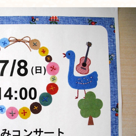
立地
料金について
施設について
施設について
由来
施設内・設備
施設概要