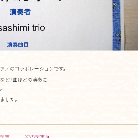
アクセス
さんさんといつくしみ
0120-
33-5943
受付時間 9:00-18:00
お問合せ
ト＆ピアノのコラボレーションです。
など7曲ほどの演奏に
。
ました。
記事
次の記事