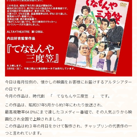
料金について
施設について
施設について
由来
施設内・設備
施設概要
今日は毎月恒例の、懐かしの映画をお客様にお届けするアルタシアター
の日です。
アクセス
今月の作品は、時代劇 「 てなもんや三度笠 」 です。
さんさんといつくしみ
この作品は、昭和37年5月から約7年にわたり放送され、
0120-
33-5943
最高視聴率64.8%にまで達したコメディー番組で、その人気ぶりから映
受付時間 9:00-18:00
画化され全国で上映されました。
この作品は約３年の月日をかけて製作され、チャップリンの代表作の一
お問合せ
つと言われています。