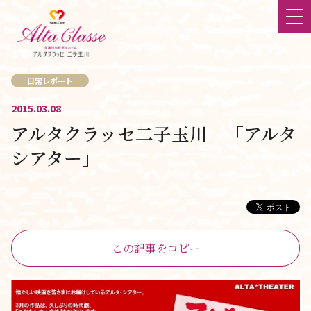
日常レポート
ホーム
2015.03.08
アルタクラッセ二子玉川 「アルタ
最新情報
シアター」
大切にしていること
食
チーム体制
この記事をコピー
立地