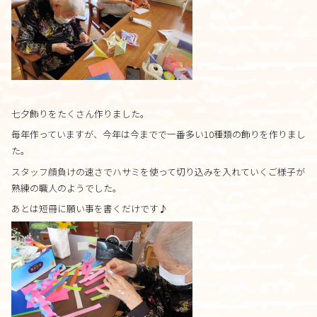
料金について
施設について
施設について
七夕飾りをたくさん作りました。
由来
毎年作っていますが、今年は今までで一番多い10種類の飾りを作りまし
施設内・設備
た。
スタッフ顔負けの速さでハサミを使って切り込みを入れていくご様子が
施設概要
熟練の職人のようでした。
あとは短冊に願い事を書くだけです♪
アクセス
さんさんといつくしみ
0120-
33-5943
受付時間 9:00-18:00
お問合せ