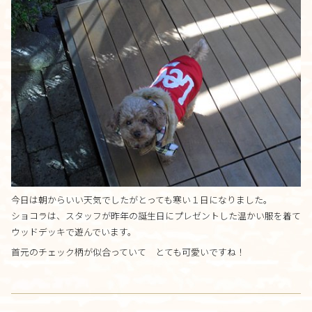
料金について
施設について
施設について
由来
施設内・設備
施設概要
今日は朝からいい天気でしたがとっても寒い１日になりました。
アクセス
ショコラは、スタッフが昨年の誕生日にプレゼントした温かい服を着て
ウッドデッキで遊んでいます。
さんさんといつくしみ
0120-
33-5943
首元のチェック柄が似合っていて とても可愛いですね！
受付時間 9:00-18:00
お問合せ