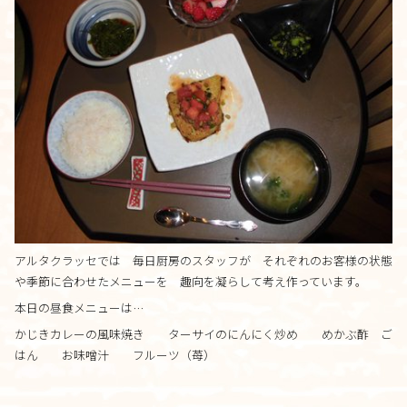
料金について
施設について
施設について
由来
施設内・設備
施設概要
アルタクラッセでは 毎日厨房のスタッフが それぞれのお客様の状態
アクセス
や季節に合わせたメニューを 趣向を凝らして考え作っています。
本日の昼食メニューは…
さんさんといつくしみ
0120-
33-5943
かじきカレーの風味焼き ターサイのにんにく炒め めかぶ酢 ご
受付時間 9:00-18:00
はん お味噌汁 フルーツ（苺）
お問合せ