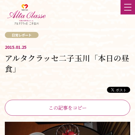
日常レポート
ホーム
2015.01.25
アルタクラッセ二子玉川「本日の昼
最新情報
食」
大切にしていること
食
チーム体制
この記事をコピー
立地