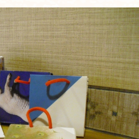
立地
料金について
施設について
施設について
由来
施設内・設備
施設概要