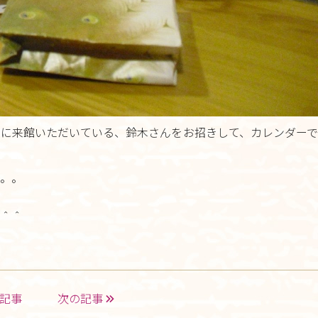
アクセス
さんさんといつくしみ
0120-
33-5943
受付時間 9:00-18:00
に来館いただいている、鈴木さんをお招きして、カレンダーで
お問合せ
。。
＾＾
記事
次の記事