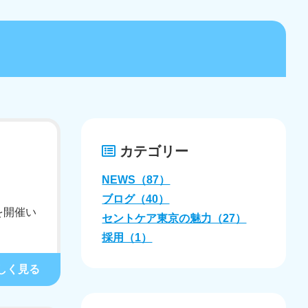
有料老人ホーム
定期巡回随時対応型訪問介護看護
カテゴリー
台
NEWS（87）
ブログ（40）
を開催い
セントケア東京の魅力（27）
採用（1）
しく見る