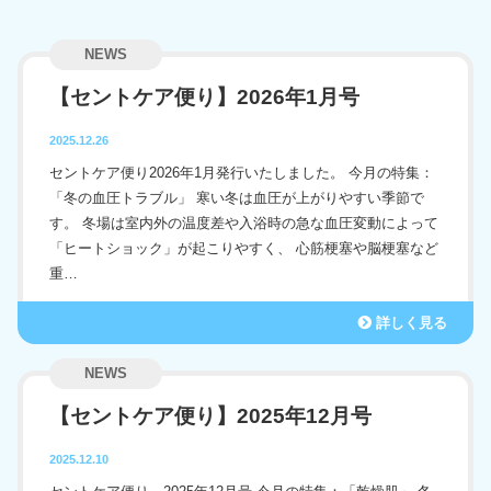
サービストップ
採用情報
NEWS
【セントケア便り】2026年1月号
訪問介護
お問い合わせ
2025.12.26
訪問入浴
セントケア便り2026年1月発行いたしました。 今月の特集：
訪問看護
「冬の血圧トラブル」 寒い冬は血圧が上がりやすい季節で
す。 冬場は室内外の温度差や入浴時の急な血圧変動によって
居宅介護支援
「ヒートショック」が起こりやすく、 心筋梗塞や脳梗塞など
重…
デイサービス
詳しく見る
グループホーム
NEWS
小規模多機能型居宅介護
【セントケア便り】2025年12月号
看護小規模多機能型居宅介護
2025.12.10