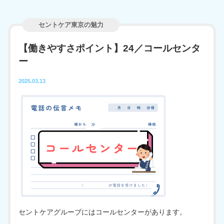
サービストップ
採用情報
セントケア東京の魅力
訪問介護
【働きやすさポイント】24／コールセンタ
ー
お問い合わせ
訪問入浴
2025.03.13
訪問看護
居宅介護支援
デイサービス
グループホーム
小規模多機能型居宅介護
看護小規模多機能型居宅介護
セントケアグルーブにはコールセンターがあります。