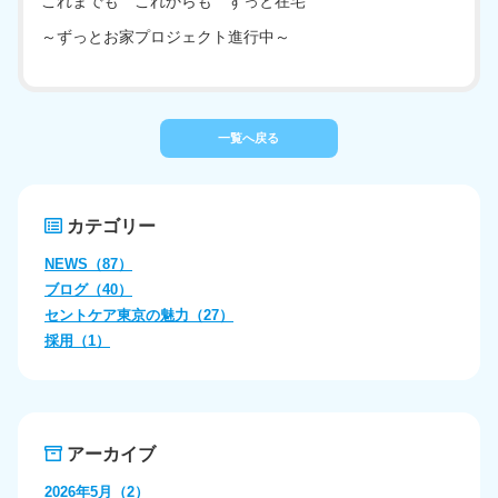
有料老人ホーム
これまでも これからも ずっと在宅
～ずっとお家プロジェクト進行中～
定期巡回随時対応型訪問介護看護
一覧へ戻る
カテゴリー
NEWS（87）
ブログ（40）
セントケア東京の魅力（27）
採用（1）
アーカイブ
2026年5月（2）