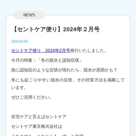
サービストップ
採用情報
NEWS
訪問介護
【セントケア便り】2024年２月号
お問い合わせ
訪問入浴
2024.02.06
セントケア便り 2024年2月号
発行いたしました。
訪問看護
今月の特集：「冬の脱水と認知症状」
居宅介護支援
急に認知症のような症状が現れたら、脱水が原因かも？
冬にも起こりやすい脱水の症状、その対策方法を掲載して
デイサービス
います。
グループホーム
ぜひご活用ください。
小規模多機能型居宅介護
在宅ケアと言えばセントケア
看護小規模多機能型居宅介護
セントケア東京株式会社は