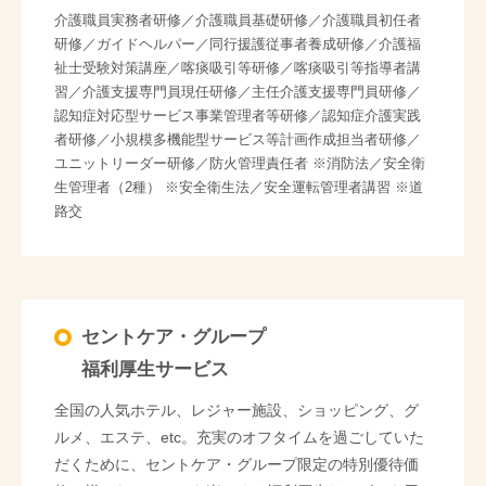
介護職員実務者研修／介護職員基礎研修／介護職員初任者
研修／ガイドヘルパー／同行援護従事者養成研修／介護福
祉士受験対策講座／喀痰吸引等研修／喀痰吸引等指導者講
習／介護支援専門員現任研修／主任介護支援専門員研修／
認知症対応型サービス事業管理者等研修／認知症介護実践
者研修／小規模多機能型サービス等計画作成担当者研修／
ユニットリーダー研修／防火管理責任者 ※消防法／安全衛
生管理者（2種） ※安全衛生法／安全運転管理者講習 ※道
路交
セントケア・グループ
福利厚生サービス
全国の人気ホテル、レジャー施設、ショッピング、グ
ルメ、エステ、etc。充実のオフタイムを過ごしていた
だくために、セントケア・グループ限定の特別優待価