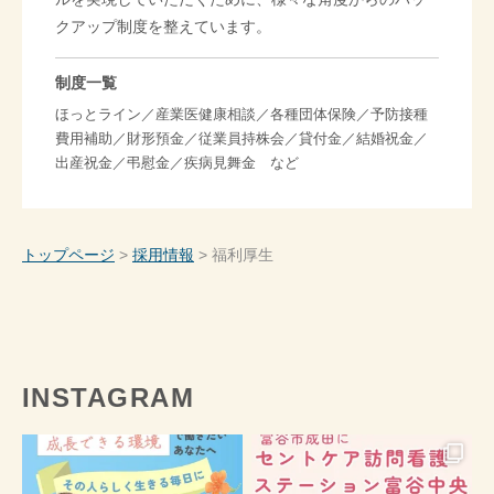
クアップ制度を整えています。
制度一覧
ほっとライン／産業医健康相談／各種団体保険／予防接種
費用補助／財形預金／従業員持株会／貸付金／結婚祝金／
出産祝金／弔慰金／疾病見舞金 など
トップページ
>
採用情報
>
福利厚生
INSTAGRAM