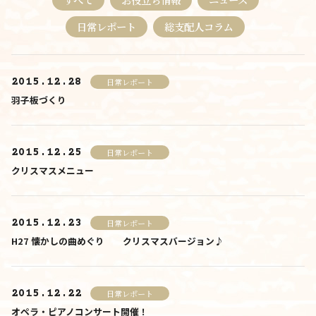
料金について
日常レポート
総支配人コラム
施設について
2015.12.28
日常レポート
施設について
羽子板づくり
由来
施設内・設備
2015.12.25
日常レポート
クリスマスメニュー
施設概要
アクセス
2015.12.23
日常レポート
さんさんといつくしみ
H27 懐かしの曲めぐり クリスマスバージョン♪
0120-
33-5943
受付時間 9:00-18:00
2015.12.22
日常レポート
お問合せ
オペラ・ピアノコンサート開催！