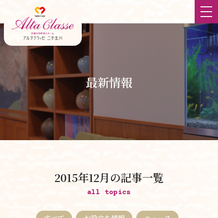
ホーム
最新情報
最新情報
大切にしていること
食
チーム体制
2015年12月の記事一覧
立地
all topics
すべて
お役立ち情報
ニュース