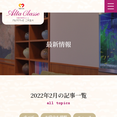
ホーム
最新情報
最新情報
大切にしていること
食
チーム体制
2022年2月の記事一覧
立地
all topics
すべて
お役立ち情報
ニュース