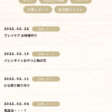
料金について
日常レポート
総支配人コラム
施設について
2022.02.22
日常レポート
施設について
プレイケア お味噌作り
由来
施設内・設備
2022.02.15
日常レポート
バレンタインおやつと梅の花
施設概要
アクセス
2022.02.11
日常レポート
さんさんといつくしみ
ひな祭り飾り作り
0120-
33-5943
受付時間 9:00-18:00
2022.02.04
日常レポート
お問合せ
鬼退治・・・？