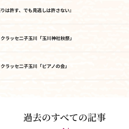
振りは許す、でも見逃しは許さない』
アクセス
さんさんといつくしみ
0120-
33-5943
タクラッセ二子玉川「玉川神社秋祭」
受付時間 9:00-18:00
お問合せ
タクラッセ二子玉川「ピアノの会」
過去のすべての記事