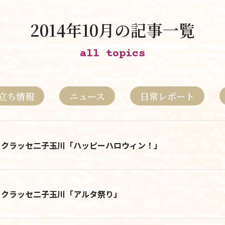
2014年10月の記事一覧
立地
all topics
料金について
立ち情報
ニュース
日常レポート
施設について
施設について
タクラッセ二子玉川「ハッピーハロウィン！」
由来
施設内・設備
タクラッセ二子玉川「アルタ祭り」
施設概要