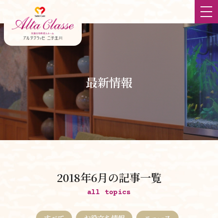
ホーム
最新情報
最新情報
大切にしていること
食
チーム体制
2018年6月の記事一覧
立地
all topics
すべて
お役立ち情報
ニュース