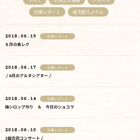
料金について
日常レポート
総支配人コラム
施設について
2018.06.19
日常レポート
施設について
６月の食レク
由来
施設内・設備
2018.06.17
日常レポート
♪6月のアルタシアター♪
施設概要
アクセス
2018.06.14
日常レポート
さんさんといつくしみ
梅シロップ作り ＆ 今日のショコラ
0120-
33-5943
受付時間 9:00-18:00
2018.06.10
日常レポート
お問合せ
2組合同コンサート♪