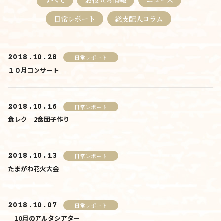
料金について
日常レポート
総支配人コラム
施設について
2018.10.28
日常レポート
施設について
１０月コンサート
由来
施設内・設備
2018.10.16
日常レポート
食レク 2食団子作り
施設概要
アクセス
2018.10.13
日常レポート
さんさんといつくしみ
たまがわ花火大会
0120-
33-5943
受付時間 9:00-18:00
2018.10.07
日常レポート
お問合せ
10月のアルタシアター