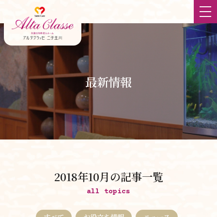
ホーム
最新情報
最新情報
大切にしていること
食
チーム体制
2018年10月の記事一覧
立地
all topics
すべて
お役立ち情報
ニュース