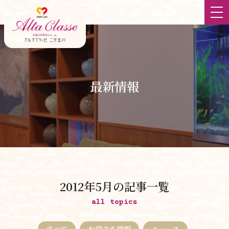
ホーム
最新情報
最新情報
大切にしていること
食
チーム体制
2012年5月の記事一覧
立地
all topics
すべて
お役立ち情報
ニュース