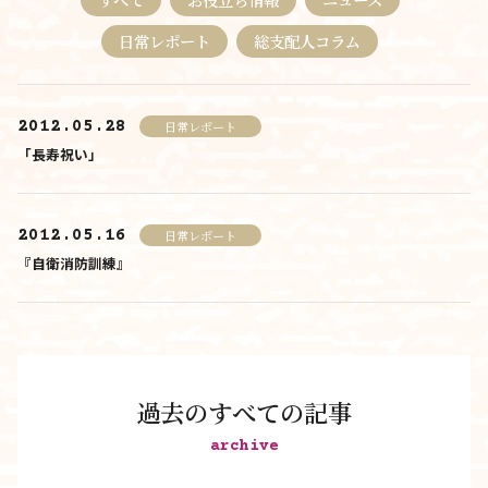
料金について
日常レポート
総支配人コラム
施設について
2012.05.28
日常レポート
施設について
「長寿祝い」
由来
施設内・設備
2012.05.16
日常レポート
『自衛消防訓練』
施設概要
アクセス
さんさんといつくしみ
0120-
33-5943
過去のすべての記事
受付時間 9:00-18:00
archive
お問合せ