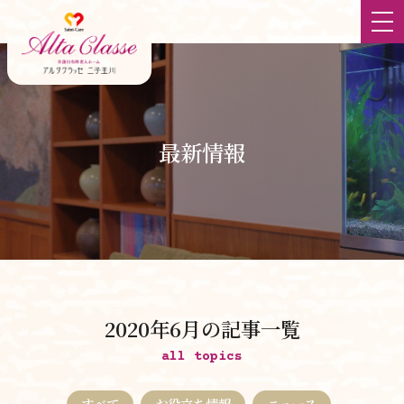
ホーム
最新情報
最新情報
大切にしていること
食
チーム体制
2020年6月の記事一覧
立地
all topics
すべて
お役立ち情報
ニュース