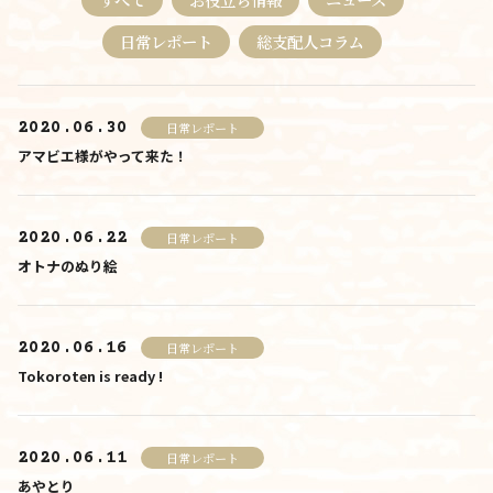
料金について
日常レポート
総支配人コラム
施設について
2020.06.30
日常レポート
施設について
アマビエ様がやって来た！
由来
施設内・設備
2020.06.22
日常レポート
オトナのぬり絵
施設概要
アクセス
2020.06.16
日常レポート
さんさんといつくしみ
Tokoroten is ready !
0120-
33-5943
受付時間 9:00-18:00
2020.06.11
日常レポート
お問合せ
あやとり